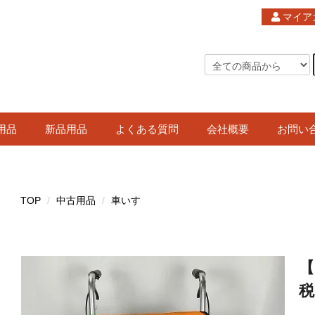
マイア
用品
新品用品
よくある質問
会社概要
お問い
TOP
中古用品
車いす
【
税