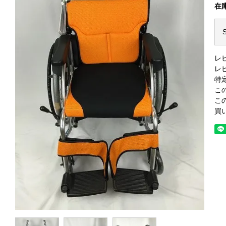
在
S
レ
レ
特
こ
こ
買