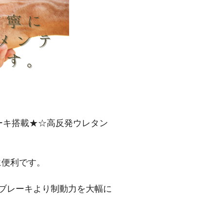
ーキ搭載★☆高反発ウレタン
に便利です。
ブレーキより制動力を大幅に