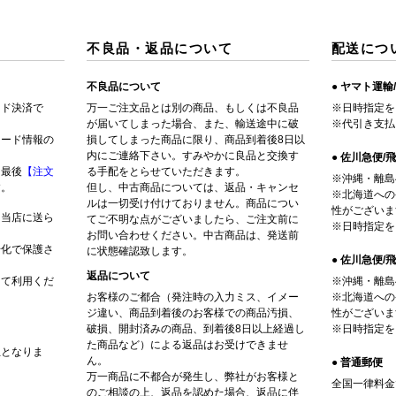
不良品・返品について
配送につ
不良品について
● ヤマト運輸
ード決済で
万一ご注文品とは別の商品、もしくは不良品
※日時指定を
が届いてしまった場合、また、輸送途中に破
※代引き支払
カード情報の
損してしまった商品に限り、商品到着後8日以
内にご連絡下さい。すみやかに良品と交換す
● 佐川急便/
、最後
【注文
る手配をとらせていただきます。
※沖縄・離島
す。
但し、中古商品については、返品・キャンセ
※北海道への
ルは一切受け付けておりません。商品につい
性がございま
は当店に送ら
てご不明な点がございましたら、ご注文前に
※日時指定を
お問い合わせください。中古商品は、発送前
号化で保護さ
に状態確認致します。
● 佐川急便
返品について
して利用くだ
※沖縄・離島
お客様のご都合（発注時の入力ミス、イメー
※北海道への
ジ違い、商品到着後のお客様での商品汚損、
性がございま
破損、開封済みの商品、到着後8日以上経過し
※日時指定を
た商品など）による返品はお受けできませ
担となりま
ん。
● 普通郵便
万一商品に不都合が発生し、弊社がお客様と
全国一律料金
のご相談の上、返品を認めた場合、返品に伴