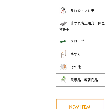
歩行器・歩行車
床ずれ防止用具・体位
変換器
スロープ
手すり
その他
展示品・廃番商品