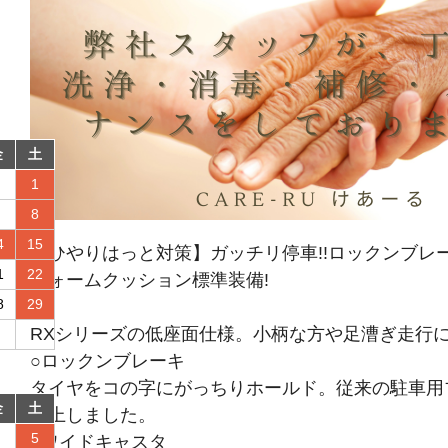
金
土
1
8
4
15
【ひやりはっと対策】ガッチリ停車!!ロックンブレ
1
22
フォームクッション標準装備!
8
29
RXシリーズの低座面仕様。小柄な方や足漕ぎ走行
○ロックンブレーキ
タイヤをコの字にがっちりホールド。従来の駐車用
金
土
向上しました。
5
○ワイドキャスタ