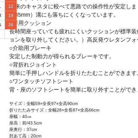
従来のキャスタに較べて悪路での操作性が安定しま
1
12
（35mm）溝にも落ちにくくなっています。
8
19
○専用クッション
5
26
長時間座っていても疲れにくいクッションが標準装
ョンを取り外してください。）高反発ウレタンフォ
○介助用ブレーキ
安定した制動力が得られるブレーキです。
○背折れジョイント
簡単に手押しハンドルを折りたたむことができます
○ワンタッチソフトシート
背・座のソフトシートを簡単に取り外すことができ
サイズ：全幅59×全長97×全高90cm
折りたたみサイズ：全幅28×全長87×全高66cm
座幅：40㎝
座高：前/43.5cm
座奥行：37cm
肘あて高：20cm