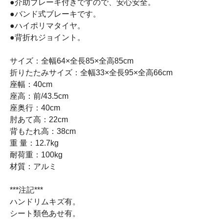
●介助ブレーキ付きですので、安心安全。
●バンド式ブレーキです。
●ハイポリマタイヤ。
●背折れジョイント。
サイズ：全幅64×全長85×全高85cm
折りたたみサイズ：全幅33×全長95×全高66cm
座幅：40cm
座高：前/43.5cm
座奥行：40cm
肘あて高：22cm
背もたれ高：38cm
重 量：12.7kg
耐荷重：100kg
材質：アルミ
***注記***
ハンドリムキズ有。
シート類色あせ有。