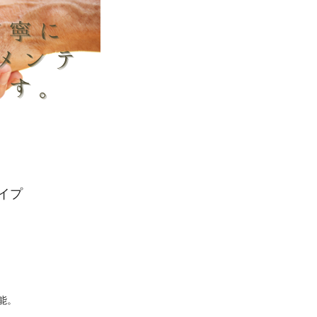
イプ
能。