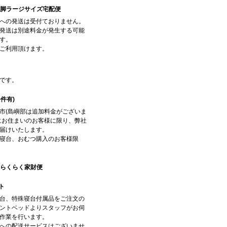
/飛脚ラージサイズ宅配便
への発送は受付ておりません。
発送は別途料金が発生する可能
す。
ご利用頂けます。
です。
条件有)
市(島嶼部は追加料金がございま
にお住まいのお客様に限り、弊社
届けいたします。
寝台、おむつ購入のお客様限
輸/らくらく家財便
ト
台、特殊寝台付属品をご注文の
ントベッドよりスタッフがお伺
作業を行います。
への配送サービスはございませ