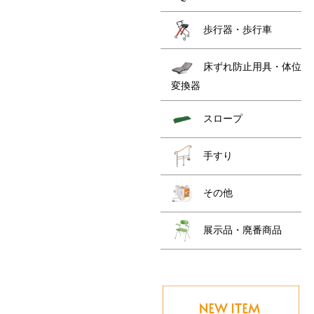
歩行器・歩行車
床ずれ防止用具・体位
変換器
スロープ
手すり
その他
展示品・廃番商品