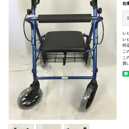
在
S
レ
レ
特
こ
こ
買