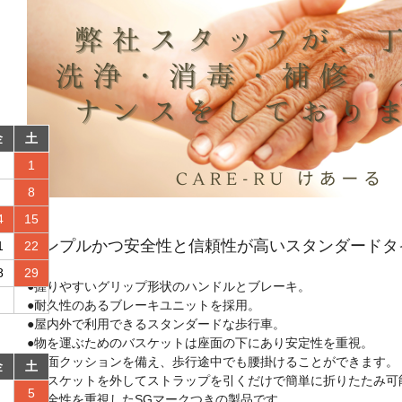
金
土
1
8
4
15
シンプルかつ安全性と信頼性が高いスタンダードタ
1
22
8
29
●握りやすいグリップ形状のハンドルとブレーキ。
●耐久性のあるブレーキユニットを採用。
●屋内外で利用できるスタンダードな歩行車。
●物を運ぶためのバスケットは座面の下にあり安定性を重視。
●座面クッションを備え、歩行途中でも腰掛けることができます。
金
土
●バスケットを外してストラップを引くだけで簡単に折りたたみ可
5
●安全性を重視したSGマークつきの製品です。