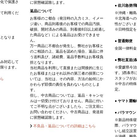
号化で保護さ
に状態確認致します。
● 佐川急便
返品について
して利用くだ
※沖縄・離島
お客様のご都合（発注時の入力ミス、イメー
※北海道への
ジ違い、商品到着後のお客様での商品汚損、
性がございま
破損、開封済みの商品、到着後8日以上経過し
※日時指定を
た商品など）による返品はお受けできませ
担となりま
ん。
● 普通郵便
万一商品に不都合が発生し、弊社がお客様と
全国一律料金
のご相談の上、返品を認めた場合、返品に伴
う送料及び、諸経費、返品手数料はお客様負
● 弊社直送(
のみ対応して
担となります。
に限ります。
※愛媛県今治
当社商品を利用して直接または間接的に生じ
す。)西条市
たお客様またはそれ以外の第三者の損害につ
スタッフがお
ら
いては、当社は、その内容、方法の如何にか
※中古の特殊
かわらず賠償の責任を負わないものとしま
定。
す。
但し、中古商品については、返品・キャンセ
ルは一切受け付けておりません。商品に付い
● ヤマト運
てご不明な点がございましたら、ご注文前に
お問い合わせください。中古商品は、発送前
● パラマウン
に状態確認致します。
※新品特殊寝
際、パラマウ
不良品・返品についての詳細はこちら
いし組立設置
※沖縄、離島