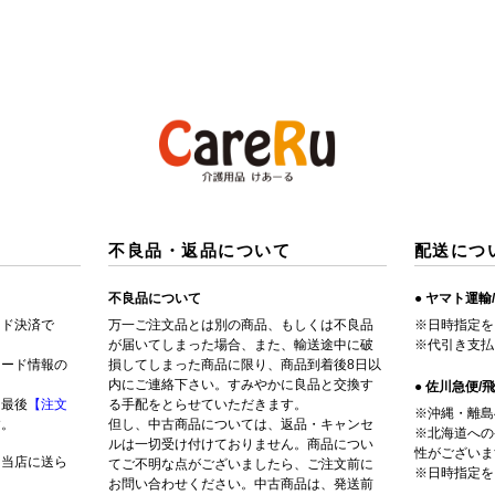
不良品・返品について
配送につ
不良品について
● ヤマト運輸
ード決済で
万一ご注文品とは別の商品、もしくは不良品
※日時指定を
が届いてしまった場合、また、輸送途中に破
※代引き支払
カード情報の
損してしまった商品に限り、商品到着後8日以
内にご連絡下さい。すみやかに良品と交換す
● 佐川急便/
、最後
【注文
る手配をとらせていただきます。
※沖縄・離島
す。
但し、中古商品については、返品・キャンセ
※北海道への
ルは一切受け付けておりません。商品につい
性がございま
は当店に送ら
てご不明な点がございましたら、ご注文前に
※日時指定を
お問い合わせください。中古商品は、発送前