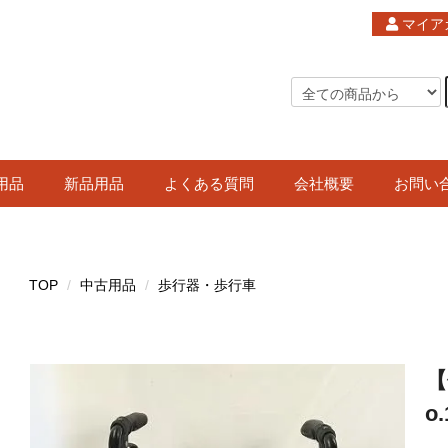
マイア
用品
新品用品
よくある質問
会社概要
お問い
TOP
中古用品
歩行器・歩行車
【
o.