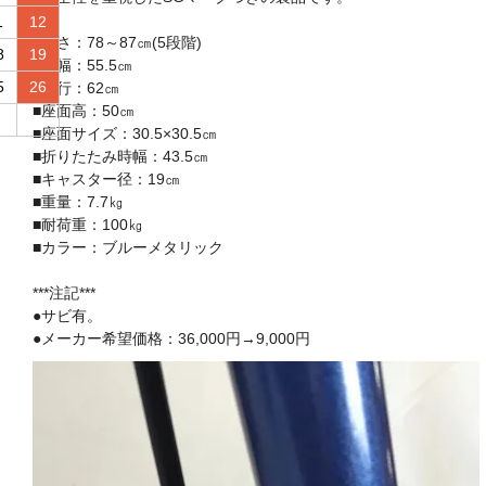
1
12
■高さ：78～87㎝(5段階)
8
19
■横幅：55.5㎝
5
26
■奥行：62㎝
■座面高：50㎝
■座面サイズ：30.5×30.5㎝
■折りたたみ時幅：43.5㎝
■キャスター径：19㎝
■重量：7.7㎏
■耐荷重：100㎏
■カラー：ブルーメタリック
***注記***
●サビ有。
●メーカー希望価格：36,000円→9,000円